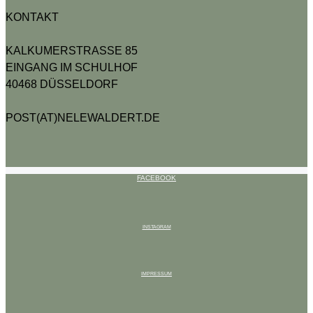
KONTAKT
KALKUMERSTRASSE 85
EINGANG IM SCHULHOF
40468 DÜSSELDORF
POST(AT)NELEWALDERT.DE
FACEBOOK
INSTAGRAM
IMPRESSUM