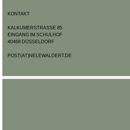
KONTAKT
KALKUMERSTRASSE 85
EINGANG IM SCHULHOF
40468 DÜSSELDORF
POST(AT)NELEWALDERT.DE